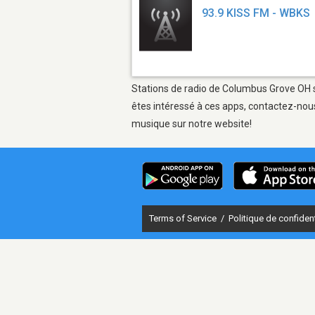
93.9 KISS FM - WBKS
Stations de radio de Columbus Grove OH su
êtes intéressé à ces apps, contactez-nous
musique sur notre website!
Terms of Service
/
Politique de confident