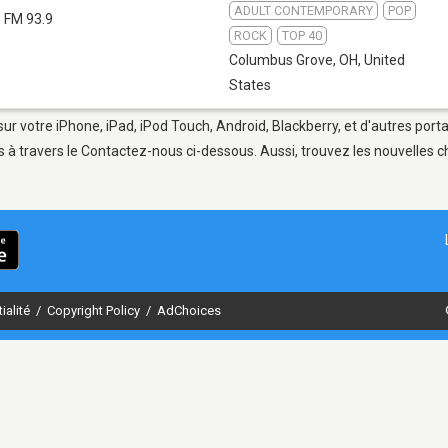
ADULT CONTEMPORARY
POP
FM 93.9
ROCK
TOP 40
Columbus Grove, OH
,
United
States
r votre iPhone, iPad, iPod Touch, Android, Blackberry, et d'autres port
 à travers le Contactez-nous ci-dessous. Aussi, trouvez les nouvelles ch
ialité
/
Copyright Policy
/
AdChoices