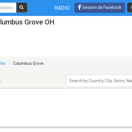
RADIO
Session de Facebook
olumbus Grove OH
hio
Columbus Grove
e