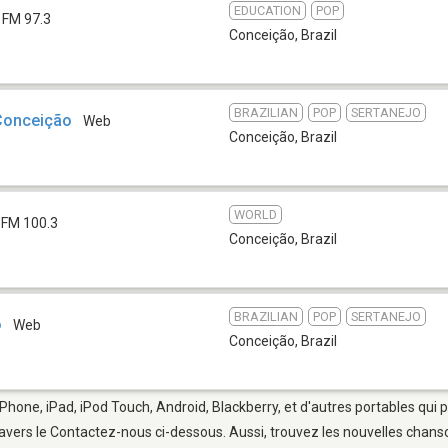
EDUCATION
POP
FM 97.3
Conceição
,
Brazil
BRAZILIAN
POP
SERTANEJO
 Conceição
Web
Conceição
,
Brazil
WORLD
FM 100.3
Conceição
,
Brazil
BRAZILIAN
POP
SERTANEJO
o
Web
Conceição
,
Brazil
iPhone, iPad, iPod Touch, Android, Blackberry, et d'autres portables qui
avers le Contactez-nous ci-dessous. Aussi, trouvez les nouvelles chanson