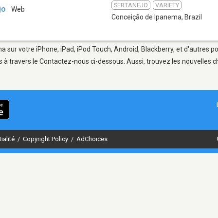
SERTANEJO
VARIETY
jo
Web
Conceição de Ipanema
,
Brazil
 sur votre iPhone, iPad, iPod Touch, Android, Blackberry, et d'autres p
 à travers le Contactez-nous ci-dessous. Aussi, trouvez les nouvelles ch
ialité
/
Copyright Policy
/
AdChoices