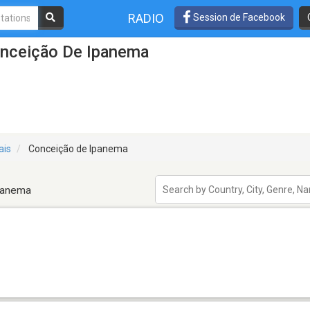
RADIO
Session de Facebook
onceição De Ipanema
ais
Conceição de Ipanema
Ipanema