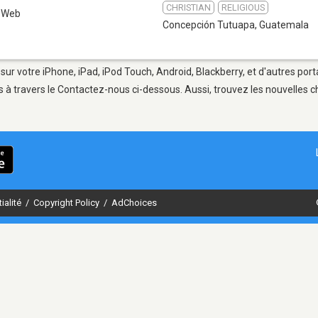
CHRISTIAN
RELIGIOUS
Web
Concepción Tutuapa
,
Guatemala
ur votre iPhone, iPad, iPod Touch, Android, Blackberry, et d'autres por
 à travers le Contactez-nous ci-dessous. Aussi, trouvez les nouvelles ch
ialité
/
Copyright Policy
/
AdChoices