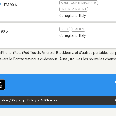
ADULT CONTEMPORARY
6
FM 90.6
ENTERTAINMENT
Conegliano
,
Italy
FOLK
ITALIEN
 90.6
Conegliano
,
Italy
 iPhone, iPad, iPod Touch, Android, Blackberry, et d'autres portables qu
avers le Contactez-nous ci-dessous. Aussi, trouvez les nouvelles chanson
ialité
/
Copyright Policy
/
AdChoices