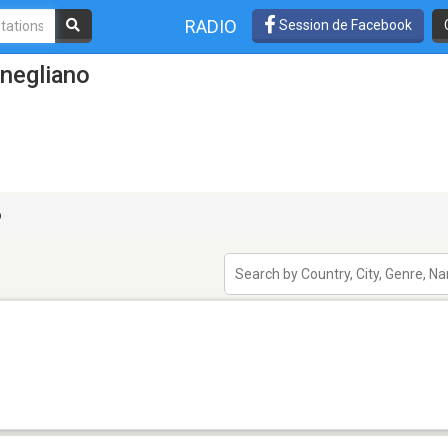
RADIO
Session de Facebook
negliano
o