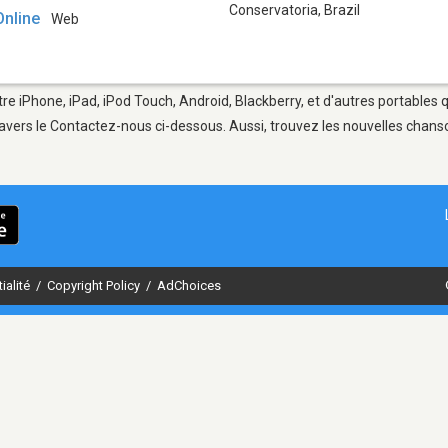
Conservatoria
,
Brazil
Online
Web
tre iPhone, iPad, iPod Touch, Android, Blackberry, et d'autres portables 
avers le Contactez-nous ci-dessous. Aussi, trouvez les nouvelles chanson
ialité
/
Copyright Policy
/
AdChoices