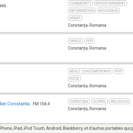
COMMUNITY
ENTERTAINMENT
Web
INFORMATION
NOUVEAUX
DÉBAT
Constanța
,
Romania
DANCE
POP
Constanța
,
Romania
ADULT CONTEMPORARY
POP
ROCK
Constanța
,
Romania
CHRISTIAN
GOSPEL
RELIGIOUS
iei Constanta
FM 104.4
Constanța
,
Romania
iPhone, iPad, iPod Touch, Android, Blackberry, et d'autres portables qui