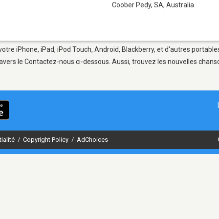
Coober Pedy, SA
,
Australia
otre iPhone, iPad, iPod Touch, Android, Blackberry, et d'autres portable
avers le Contactez-nous ci-dessous. Aussi, trouvez les nouvelles chanson
ialité
/
Copyright Policy
/
AdChoices