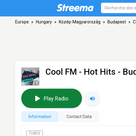
Europe
»
Hungary
»
Közép-Magyarország
»
Budapest
»
C
Cool FM - Hot Hits
- Bu
Play Radio
Information
Contact Data
TUBES