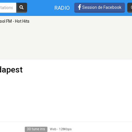
RADIO
Session de Facebook
ool FM - Hot Hits
dapest
30 tune ins
Web
-
128Kbps