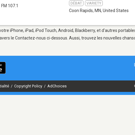
DÉBAT
VARIETY
FM 107.1
Coon Rapids, MN
,
United States
otre iPhone, iPad, iPod Touch, Android, Blackberry, et d'autres portable
avers le Contactez-nous ci-dessous. Aussi, trouvez les nouvelles chanson
ialité
/
Copyright Policy
/
AdChoices