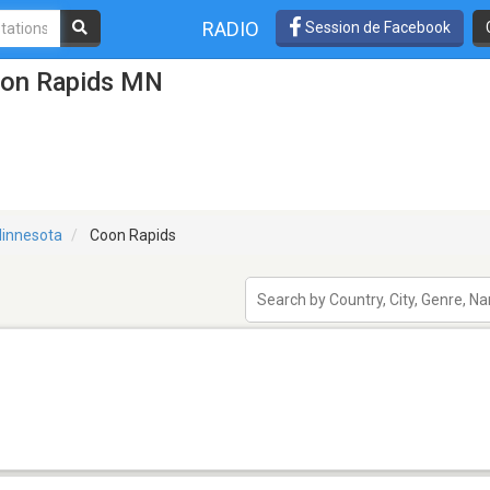
RADIO
Session de Facebook
oon Rapids MN
innesota
Coon Rapids