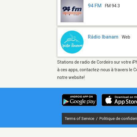
94 FM
FM 94.3
Rádio Ibanam
Web
Stations de radio de Cordeiro sur votre iP
à ces apps, contactez-nous à travers le C
notre website!
Terms of Service
/
Politique de confident