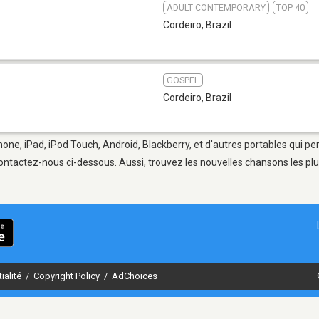
ADULT CONTEMPORARY
TOP 40
Cordeiro
,
Brazil
GOSPEL
Cordeiro
,
Brazil
hone, iPad, iPod Touch, Android, Blackberry, et d'autres portables qui p
ontactez-nous ci-dessous. Aussi, trouvez les nouvelles chansons les plu
ialité
/
Copyright Policy
/
AdChoices