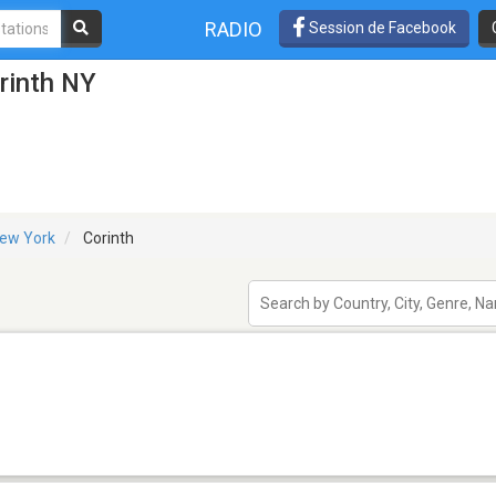
RADIO
Session de Facebook
rinth NY
ew York
Corinth