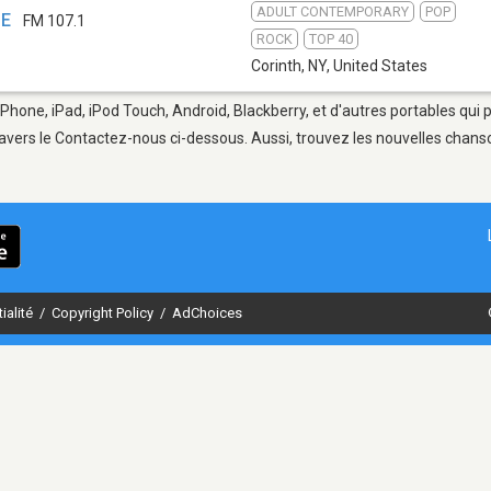
ADULT CONTEMPORARY
POP
BE
FM 107.1
ROCK
TOP 40
Corinth, NY
,
United States
iPhone, iPad, iPod Touch, Android, Blackberry, et d'autres portables qui
avers le Contactez-nous ci-dessous. Aussi, trouvez les nouvelles chanson
ialité
/
Copyright Policy
/
AdChoices