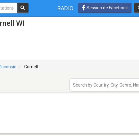
RADIO
Session de Facebook
rnell WI
isconsin
Cornell