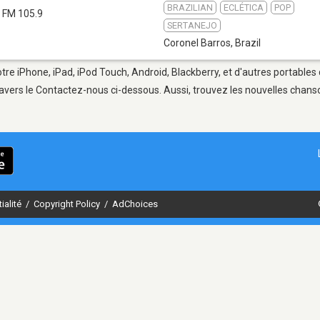
BRAZILIAN
ECLÉTICA
POP
FM 105.9
SERTANEJO
Coronel Barros
,
Brazil
tre iPhone, iPad, iPod Touch, Android, Blackberry, et d'autres portables
avers le Contactez-nous ci-dessous. Aussi, trouvez les nouvelles chanson
ialité
/
Copyright Policy
/
AdChoices