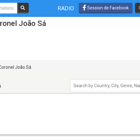
RADIO
Session de Facebook
ronel João Sá
Coronel João Sá
á