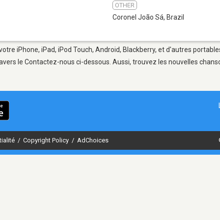
OTHER
Coronel João Sá
,
Brazil
votre iPhone, iPad, iPod Touch, Android, Blackberry, et d'autres portabl
avers le Contactez-nous ci-dessous. Aussi, trouvez les nouvelles chanson
ialité
/
Copyright Policy
/
AdChoices