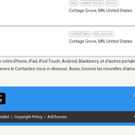
90S
HARD ROCK
ROCK
Cottage Grove, MN
,
United States
CHRISTIAN
RELIGIOUS
Cottage Grove, MN
,
United States
 votre iPhone, iPad, iPod Touch, Android, Blackberry, et d'autres portab
avers le Contactez-nous ci-dessous. Aussi, trouvez les nouvelles chanson
ialité
/
Copyright Policy
/
AdChoices