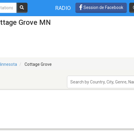
RADIO
Session de Facebook
ottage Grove MN
innesota
Cottage Grove