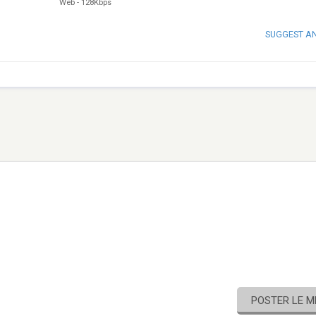
Web
-
128Kbps
SUGGEST A
POSTER LE 