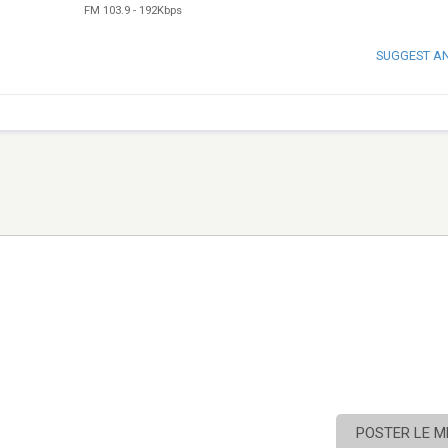
FM 103.9
-
192Kbps
SUGGEST A
POSTER LE 