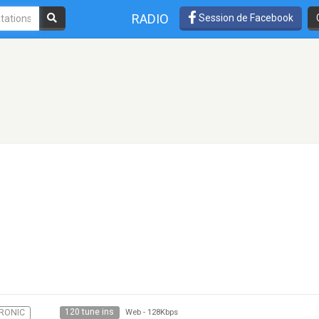
RADIO
Session de Facebook
120 tune ins
RONIC
Web
-
128Kbps