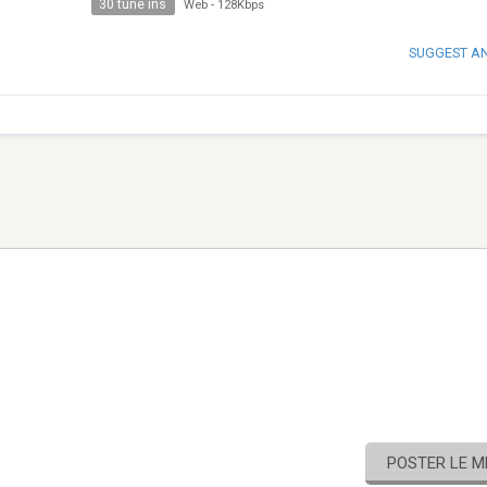
30 tune ins
Web
-
128Kbps
SUGGEST A
POSTER LE 