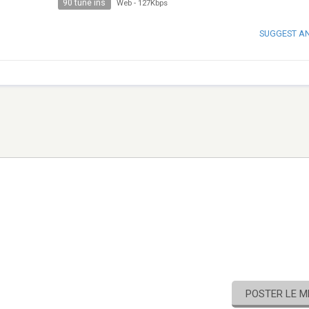
90 tune ins
Web
-
127Kbps
SUGGEST A
POSTER LE 