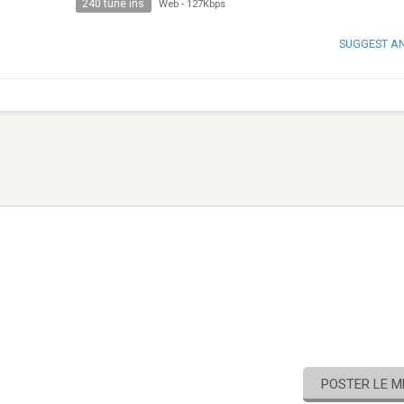
240 tune ins
Web
-
127Kbps
SUGGEST A
POSTER LE 