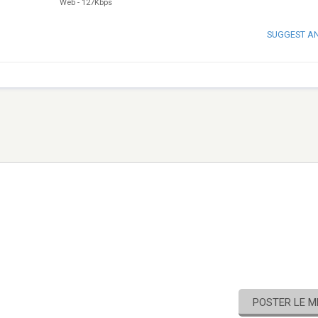
Web
-
127Kbps
SUGGEST A
POSTER LE 