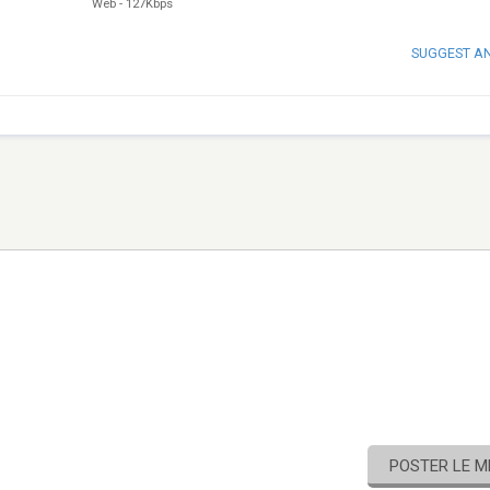
Web
-
127Kbps
SUGGEST A
POSTER LE 