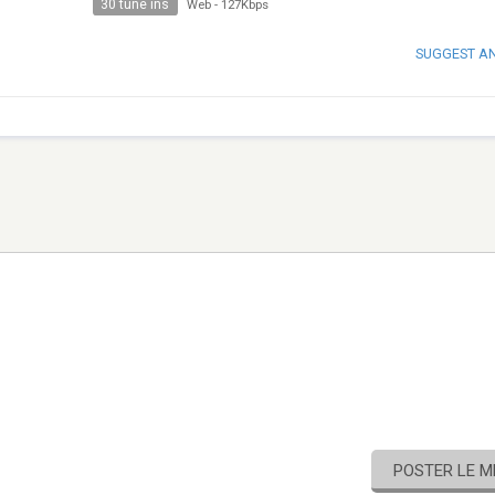
30 tune ins
Web
-
127Kbps
SUGGEST A
POSTER LE 