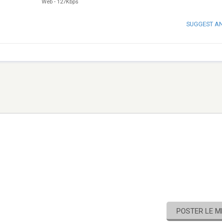
Web
-
127Kbps
SUGGEST A
POSTER LE 