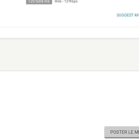
120 tune ins
Web
-
127Kbps
SUGGEST A
POSTER LE 