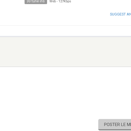
30 tune ins
Web
-
127Kbps
SUGGEST A
POSTER LE 