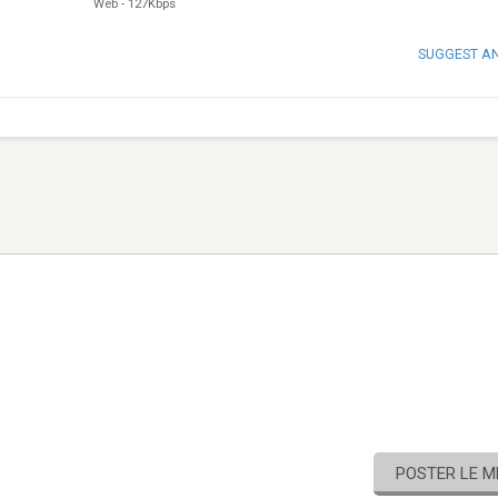
Web
-
127Kbps
SUGGEST A
POSTER LE 