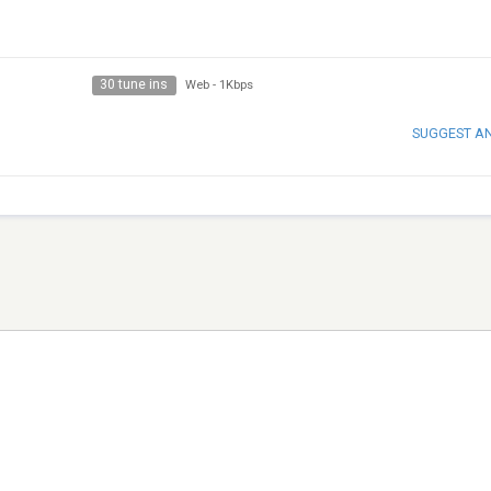
30 tune ins
Web
-
1Kbps
SUGGEST A