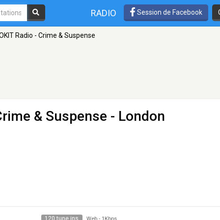
RADIO
Session de Facebook
OKIT Radio - Crime & Suspense
 Crime & Suspense
- London
120 tune ins
Web
-
1Kbps