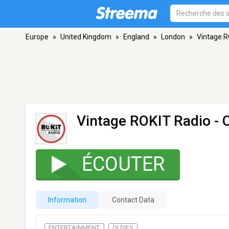
Europe
»
United Kingdom
»
England
»
London
»
Vintage R
Vintage ROKIT Radio -
ÉCOUTER
Information
Contact Data
ENTERTAINMENT
OLDIES