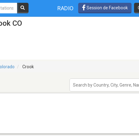
RADIO
Session de Facebook
rook CO
olorado
Crook