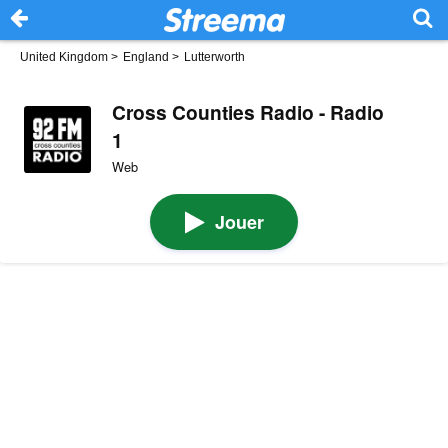
United Kingdom
>
England
>
Lutterworth
Cross Counties Radio - Radio
1
Web
Jouer