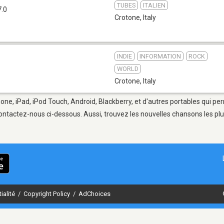
TUBES
ITALIEN
7.0
Crotone
,
Italy
INDIE
INFORMATION
ROCK
WORLD
Crotone
,
Italy
one, iPad, iPod Touch, Android, Blackberry, et d'autres portables qui pe
ontactez-nous ci-dessous. Aussi, trouvez les nouvelles chansons les plu
ialité
/
Copyright Policy
/
AdChoices