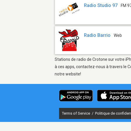
Radio Studio 97
FM 9
Radio Barrio
Web
Stations de radio de Crotone sur votre iPh
à ces apps, contactez-nous à travers le C
notre website!
Terms of Service
/
Politique de confident