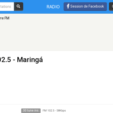
RADIO
Session de Facebook
vre FM
2.5 - Maringá
30 tune ins
FM 102.5
-
58Kbps