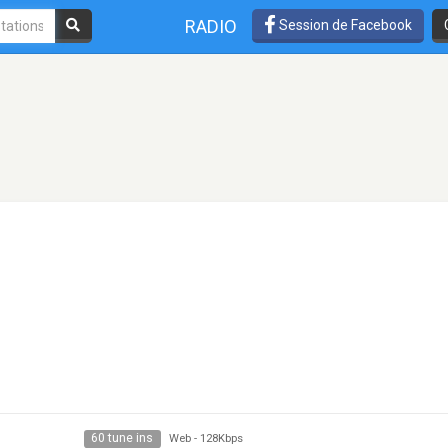
RADIO
Session de Facebook
60 tune ins
Web
-
128Kbps