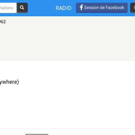
RADIO
Session de Facebook
962
rywhere)