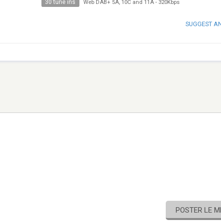
30 tune ins
Web DAB+ 5A, 10C and 11A
-
320Kbps
SUGGEST A
POSTER LE 