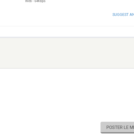
Web
-
64Kbps
SUGGEST A
POSTER LE 