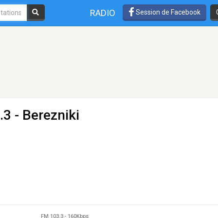
RADIO
Session de Facebook
3 - Berezniki
FM 103.3
-
160Kbps