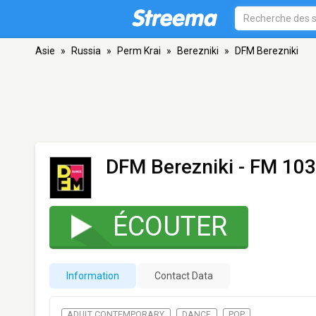
Asie
»
Russia
»
Perm Krai
»
Berezniki
»
DFM Berezniki
DFM Berezniki
- FM 103.
ÉCOUTER
Information
Contact Data
ADULT CONTEMPORARY
DANCE
POP