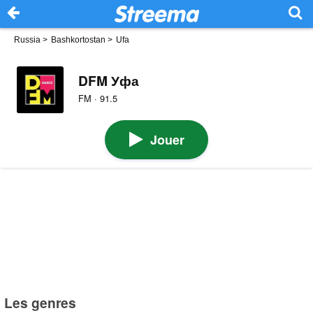
Russia
>
Bashkortostan
>
Ufa
DFM Уфа
FM · 91.5
Jouer
Les genres