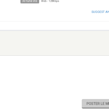
30 tune ins
Web
-
128Kbps
SUGGEST A
POSTER LE 