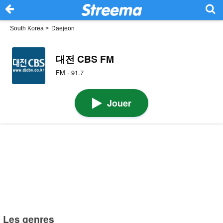
South Korea
>
Daejeon
대전 CBS FM
FM · 91.7
Jouer
Les genres