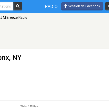
RADIO
Session de Facebook
J M Breeze Radio
onx, NY
Web
-
128Kbps