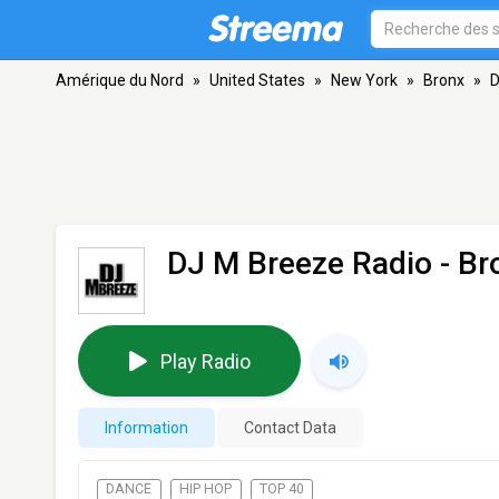
Amérique du Nord
»
United States
»
New York
»
Bronx
»
D
DJ M Breeze Radio
- Br
Play Radio
Information
Contact Data
DANCE
HIP HOP
TOP 40