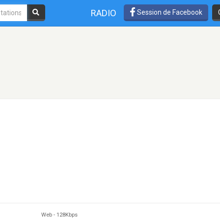
RADIO
Session de Facebook
Web
-
128Kbps