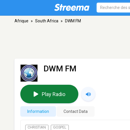
Afrique
»
South Africa
»
DWM FM
DWM FM
Play Radio
Information
Contact Data
CHRISTIAN
GOSPEL