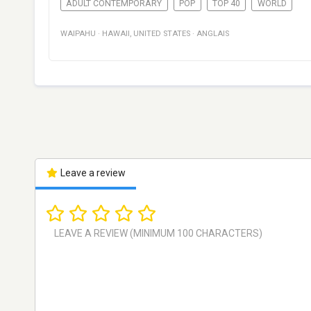
ADULT CONTEMPORARY
POP
TOP 40
WORLD
WAIPAHU
·
HAWAII
,
UNITED STATES
·
ANGLAIS
Leave a review