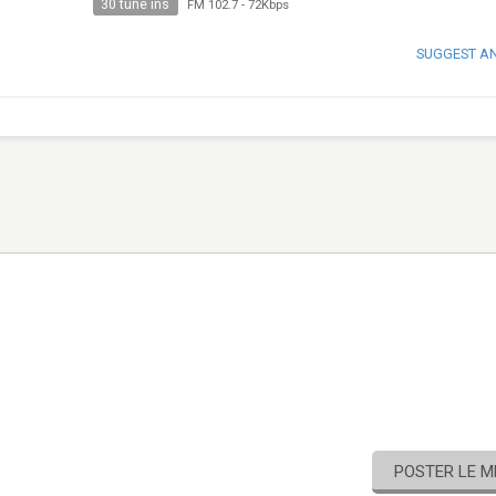
30 tune ins
FM 102.7
-
72Kbps
SUGGEST A
POSTER LE 