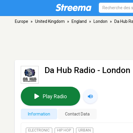
Europe
»
United Kingdom
»
England
»
London
»
Da Hub Ra
Da Hub Radio
- London
Play Radio
Information
Contact Data
ELECTRONIC
HIP HOP
URBAN