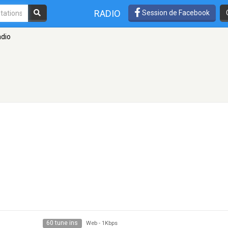
RADIO
Session de Facebook
dio
60 tune ins
Web
-
1Kbps