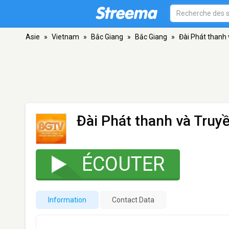
Asie
»
Vietnam
»
Bắc Giang
»
Bắc Giang
»
Đài Phát thanh 
Đài Phát thanh và Truy
ÉCOUTER
Information
Contact Data