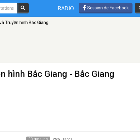
RADIO
Session de Facebook
và Truyền hình Bắc Giang
ền hình Bắc Giang
- Bắc Giang
30 tune ins
Web
-
1Kbps