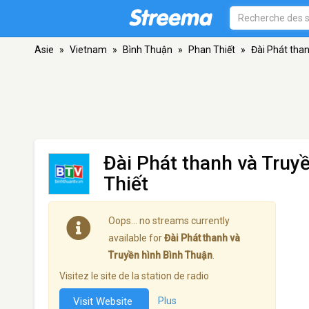
Asie
»
Vietnam
»
Bình Thuận
»
Phan Thiết
»
Đài Phát tha
Đài Phát thanh và Truy
Thiết
Oops… no streams currently
available for
Đài Phát thanh và
Truyền hình Bình Thuận
.
Visitez le site de la station de radio
Visit Website
Plus