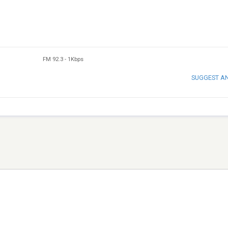
FM 92.3
-
1Kbps
SUGGEST A