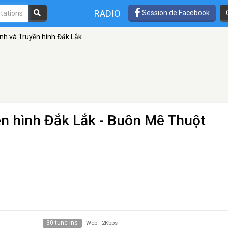
RADIO
Session de Facebook
nh và Truyền hình Đắk Lắk
ền hình Đắk Lắk
- Buôn Mê Thuột
30 tune ins
Web
-
2Kbps