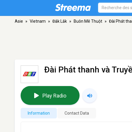
Asie
»
Vietnam
»
Đắk Lắk
»
Buôn Mê Thuột
»
Đài Phát tha
Đài Phát thanh và Truy
Play Radio
Information
Contact Data