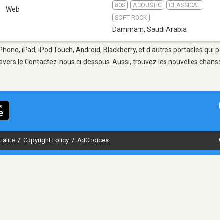
80S
ACOUSTIC
CLASSICAL
M
Web
SOFT ROCK
Dammam
,
Saudi Arabia
one, iPad, iPod Touch, Android, Blackberry, et d'autres portables qui 
avers le Contactez-nous ci-dessous. Aussi, trouvez les nouvelles chanson
ialité
/
Copyright Policy
/
AdChoices